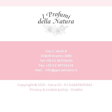
Via G. Verdi 6
20826 Misinto (MB)
Tel +39 02 96729434
Fax. +39 02 96729429
Mail: info@gecamilano.it
Copyright © 2021 - Geca Srl - P.I 04883830962 -
Privacy & cookie policy
-
Credits